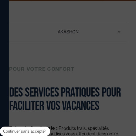
AKASHON
POUR VOTRE CONFORT
Des services pratiques pour
faciliter vos vacances
Epicerie fine locale :
Produits frais, spécialités
Continuer sans accepter
régionales et gourmandises vous attendent dans notre